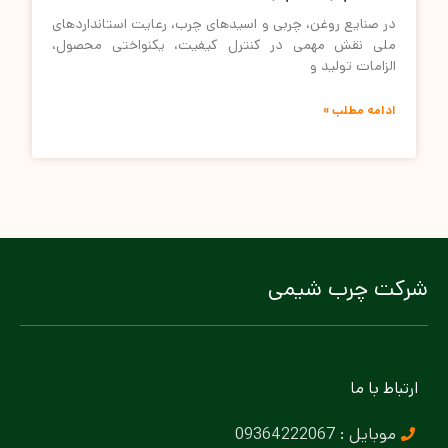
در صنایع روغن، چربی و اسیدهای چرب، رعایت استانداردهای
ملی نقش مهمی در کنترل کیفیت، یکنواختی محصول،
الزامات تولید و
ادامه مطلب »
شرکت چرب شیمی
ارتباط با ما
موبایل : 09364222067